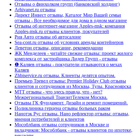
Отзывы о финхолком групп (банковский холдинг)
Arhivanet.ru отзывы
Директ Инвест отзывы, Каталог Мир Вашей семьи
отзывы - Все необходимое для дома в одном магазине
Отзывы об интернет-магазине Apples-msk: компания
Apples-msk.ru отзывы клиентов, покупателей
Рия Авто отзывы об автосалоне
Sea-cont.ru отзывы об условиях аренды контейнеров
Леветон отзывы, описание, рекомендации
ЖК Менделеев - читайте свежие отзывы: проект жилого
комплекса от застройщика Лидер Групп - отзывы
❶ Каляев отзывы - покупатели отзываются о мехах
Каляев
Zhbiservice.ru отзывы. Клиенты делятся опытом.
Премьер Тревел отзывы: Premier Holiday Club отзывы
клиентов и сотрудников из Москвы, Тулы. Красноярска
МТТ отзывы - что здесь правда, что - нет?
Межрегиональный ТранзитТелеком Москва.
Отзывы ГК Фундамент. Дизайн и ремонт помещений.
Поликлиника герцена отзывы больных раком
Нанотэк Рус отзывы. Нано рефлектор отзывы: отзывы,
мнения потребителей и клиентов
Мособлбанк отзывы сотрудников в Москве и
вкладчиков: Мособлбанк - отзывы клиентов по ипотеке,
векселям