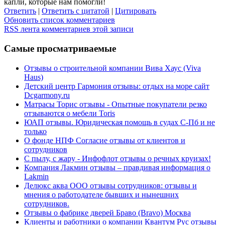
капли, которые нам помогли!
Ответить
|
Ответить с цитатой
|
Цитировать
Обновить список комментариев
RSS лента комментариев этой записи
Cамые просматриваемые
Отзывы о строительной компании Вива Хаус (Viva
Haus)
Детский центр Гармония отзывы: отдых на море сайт
Dcgarmony.ru
Матрасы Торис отзывы - Опытные покупатели резко
отзываются о мебели Toris
ЮАП отзывы. Юридическая помощь в судах С-Пб и не
только
О фонде НПФ Согласие отзывы от клиентов и
сотрудников
С пылу, с жару - Инфофлот отзывы о речных круизах!
Компания Лакмин отзывы – правдивая информация о
Lakmin
Делюкс аква ООО отзывы сотрудников: отзывы и
мнения о работодателе бывших и нынешних
сотрудников.
Отзывы о фабрике дверей Браво (Bravo) Москва
Клиенты и работники о компании Квантум Рус отзывы