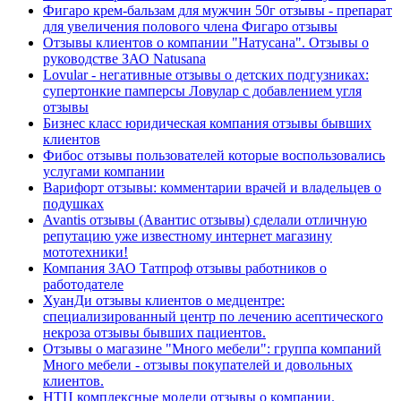
Фигаро крем-бальзам для мужчин 50г отзывы - препарат
для увеличения полового члена Фигаро отзывы
Отзывы клиентов о компании "Натусана". Отзывы о
руководстве ЗАО Natusana
Lovular - негативные отзывы о детских подгузниках:
супертонкие памперсы Ловулар с добавлением угля
отзывы
Бизнес класс юридическая компания отзывы бывших
клиентов
Фибос отзывы пользователей которые воспользовались
услугами компании
Варифорт отзывы: комментарии врачей и владельцев о
подушках
Avantis отзывы (Авантис отзывы) сделали отличную
репутацию уже известному интернет магазину
мототехники!
Компания ЗАО Татпроф отзывы работников о
работодателе
ХуанДи отзывы клиентов о медцентре:
специализированный центр по лечению асептического
некроза отзывы бывших пациентов.
Отзывы о магазине "Много мебели": группа компаний
Много мебели - отзывы покупателей и довольных
клиентов.
НТЦ комплексные модели отзывы о компании.