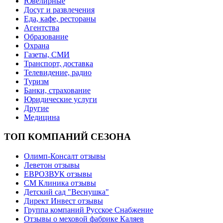
Ювелирные
Досуг и развлечения
Еда, кафе, рестораны
Агентства
Образование
Охрана
Газеты, СМИ
Транспорт, доставка
Телевидение, радио
Туризм
Банки, страхование
Юридические услуги
Другие
Медицина
ТОП КОМПАНИЙ СЕЗОНА
Олимп-Консалт отзывы
Леветон отзывы
ЕВРОЗВУК отзывы
СМ Клиника отзывы
Детский сад "Веснушка"
Директ Инвест отзывы
Группа компаний Русское Снабжение
Отзывы о меховой фабрике Каляев