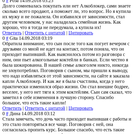
0
#
Роза
14.09.2018 03:25
Долго сомневалась покупать или нет Алкоблокер, сами знаете
сколько всего продают, а поможет ли, это вопрос. Но я купила
их мужу и не пожалела. Он избавился от зависимости, стал
другим человеком, у нас наладилась семейная жизнь. Как
хорошо, что я тогда не передумала, а купила их!
Ответить
|
Ответить с цитатой
|
Цитировать
0
#
Gita
14.09.2018 03:19
Обратила внимание, что сын после того как погует вечером с
друзьями со мной не идет на контакт, потом поняла, что он
приходит выпивший. Как выяснилось потом из разговора с
ним, они пьет алкогольные коктейли в банках. Если честно я
была шокированна. В нашей семье алкоголем никто, никогда
не злоупотреблял. Поговорив с сыном, мы пришли к выводу,
что надо избавляться от этой зависимости, на сайте я заказала
капли Алкоблокер. И как же я была счастлива, когда у него
практически изменился образ жизни. Он стал внешне бодрее,
веселее, у него нет тяги к этим коктейлям. Сын сам сказал, что
заметил в себе изменения в лучшую сторону. Спасибо
большое, что есть такие капли!
Ответить
|
Ответить с цитатой
|
Цитировать
0
#
Дина
14.09.2018 03:12
Стала замечать, что дочь часто приходит выпившая с работы и
это стало повторяться все чаще. Поговорив с ней, она
согласилась пропить курс. Большое спасибо, что есть такие