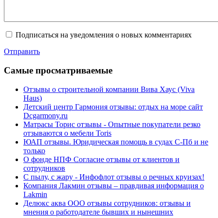
Подписаться на уведомления о новых комментариях
Отправить
Cамые просматриваемые
Отзывы о строительной компании Вива Хаус (Viva
Haus)
Детский центр Гармония отзывы: отдых на море сайт
Dcgarmony.ru
Матрасы Торис отзывы - Опытные покупатели резко
отзываются о мебели Toris
ЮАП отзывы. Юридическая помощь в судах С-Пб и не
только
О фонде НПФ Согласие отзывы от клиентов и
сотрудников
С пылу, с жару - Инфофлот отзывы о речных круизах!
Компания Лакмин отзывы – правдивая информация о
Lakmin
Делюкс аква ООО отзывы сотрудников: отзывы и
мнения о работодателе бывших и нынешних