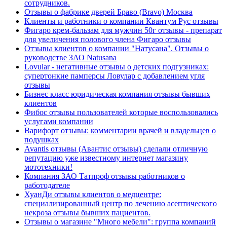
сотрудников.
Отзывы о фабрике дверей Браво (Bravo) Москва
Клиенты и работники о компании Квантум Рус отзывы
Фигаро крем-бальзам для мужчин 50г отзывы - препарат
для увеличения полового члена Фигаро отзывы
Отзывы клиентов о компании "Натусана". Отзывы о
руководстве ЗАО Natusana
Lovular - негативные отзывы о детских подгузниках:
супертонкие памперсы Ловулар с добавлением угля
отзывы
Бизнес класс юридическая компания отзывы бывших
клиентов
Фибос отзывы пользователей которые воспользовались
услугами компании
Варифорт отзывы: комментарии врачей и владельцев о
подушках
Avantis отзывы (Авантис отзывы) сделали отличную
репутацию уже известному интернет магазину
мототехники!
Компания ЗАО Татпроф отзывы работников о
работодателе
ХуанДи отзывы клиентов о медцентре:
специализированный центр по лечению асептического
некроза отзывы бывших пациентов.
Отзывы о магазине "Много мебели": группа компаний