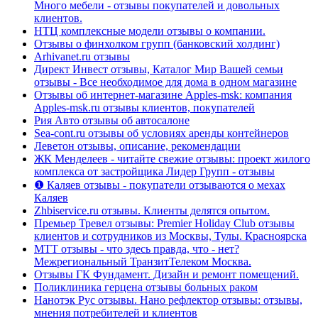
Много мебели - отзывы покупателей и довольных
клиентов.
НТЦ комплексные модели отзывы о компании.
Отзывы о финхолком групп (банковский холдинг)
Arhivanet.ru отзывы
Директ Инвест отзывы, Каталог Мир Вашей семьи
отзывы - Все необходимое для дома в одном магазине
Отзывы об интернет-магазине Apples-msk: компания
Apples-msk.ru отзывы клиентов, покупателей
Рия Авто отзывы об автосалоне
Sea-cont.ru отзывы об условиях аренды контейнеров
Леветон отзывы, описание, рекомендации
ЖК Менделеев - читайте свежие отзывы: проект жилого
комплекса от застройщика Лидер Групп - отзывы
❶ Каляев отзывы - покупатели отзываются о мехах
Каляев
Zhbiservice.ru отзывы. Клиенты делятся опытом.
Премьер Тревел отзывы: Premier Holiday Club отзывы
клиентов и сотрудников из Москвы, Тулы. Красноярска
МТТ отзывы - что здесь правда, что - нет?
Межрегиональный ТранзитТелеком Москва.
Отзывы ГК Фундамент. Дизайн и ремонт помещений.
Поликлиника герцена отзывы больных раком
Нанотэк Рус отзывы. Нано рефлектор отзывы: отзывы,
мнения потребителей и клиентов