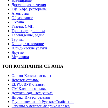
Ювелирные
Досуг и развлечения
Еда, кафе, рестораны
Агентства
Образование
Охрана
Газеты, СМИ
Транспорт, доставка
Телевидение, радио
Туризм
Банки, страхование
Юридические услуги
Другие
Медицина
ТОП КОМПАНИЙ СЕЗОНА
Олимп-Консалт отзывы
Леветон отзывы
ЕВРОЗВУК отзывы
СМ Клиника отзывы
Детский сад "Веснушка"
Директ Инвест отзывы
Группа компаний Русское Снабжение
Отзывы о меховой фабрике Каляев