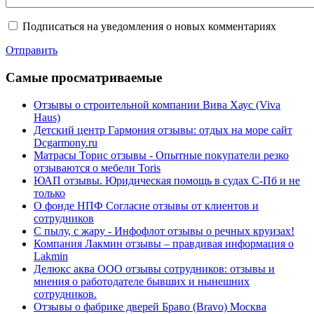
Подписаться на уведомления о новых комментариях
Отправить
Cамые просматриваемые
Отзывы о строительной компании Вива Хаус (Viva
Haus)
Детский центр Гармония отзывы: отдых на море сайт
Dcgarmony.ru
Матрасы Торис отзывы - Опытные покупатели резко
отзываются о мебели Toris
ЮАП отзывы. Юридическая помощь в судах С-Пб и не
только
О фонде НПФ Согласие отзывы от клиентов и
сотрудников
С пылу, с жару - Инфофлот отзывы о речных круизах!
Компания Лакмин отзывы – правдивая информация о
Lakmin
Делюкс аква ООО отзывы сотрудников: отзывы и
мнения о работодателе бывших и нынешних
сотрудников.
Отзывы о фабрике дверей Браво (Bravo) Москва