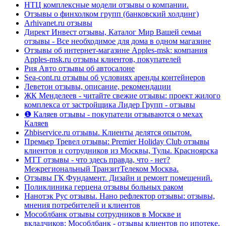
НТЦ комплексные модели отзывы о компании.
Отзывы о финхолком групп (банковский холдинг)
Arhivanet.ru отзывы
Директ Инвест отзывы, Каталог Мир Вашей семьи
отзывы - Все необходимое для дома в одном магазине
Отзывы об интернет-магазине Apples-msk: компания
Apples-msk.ru отзывы клиентов, покупателей
Рия Авто отзывы об автосалоне
Sea-cont.ru отзывы об условиях аренды контейнеров
Леветон отзывы, описание, рекомендации
ЖК Менделеев - читайте свежие отзывы: проект жилого
комплекса от застройщика Лидер Групп - отзывы
❶ Каляев отзывы - покупатели отзываются о мехах
Каляев
Zhbiservice.ru отзывы. Клиенты делятся опытом.
Премьер Тревел отзывы: Premier Holiday Club отзывы
клиентов и сотрудников из Москвы, Тулы. Красноярска
МТТ отзывы - что здесь правда, что - нет?
Межрегиональный ТранзитТелеком Москва.
Отзывы ГК Фундамент. Дизайн и ремонт помещений.
Поликлиника герцена отзывы больных раком
Нанотэк Рус отзывы. Нано рефлектор отзывы: отзывы,
мнения потребителей и клиентов
Мособлбанк отзывы сотрудников в Москве и
вкладчиков: Мособлбанк - отзывы клиентов по ипотеке,