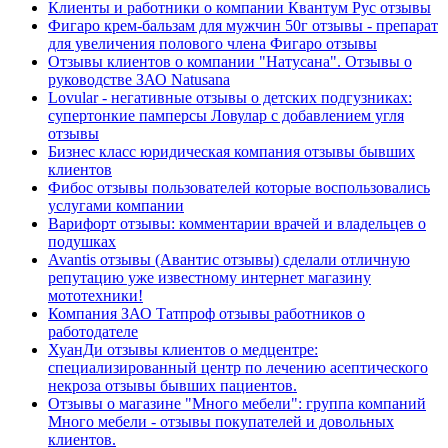
Клиенты и работники о компании Квантум Рус отзывы
Фигаро крем-бальзам для мужчин 50г отзывы - препарат
для увеличения полового члена Фигаро отзывы
Отзывы клиентов о компании "Натусана". Отзывы о
руководстве ЗАО Natusana
Lovular - негативные отзывы о детских подгузниках:
супертонкие памперсы Ловулар с добавлением угля
отзывы
Бизнес класс юридическая компания отзывы бывших
клиентов
Фибос отзывы пользователей которые воспользовались
услугами компании
Варифорт отзывы: комментарии врачей и владельцев о
подушках
Avantis отзывы (Авантис отзывы) сделали отличную
репутацию уже известному интернет магазину
мототехники!
Компания ЗАО Татпроф отзывы работников о
работодателе
ХуанДи отзывы клиентов о медцентре:
специализированный центр по лечению асептического
некроза отзывы бывших пациентов.
Отзывы о магазине "Много мебели": группа компаний
Много мебели - отзывы покупателей и довольных
клиентов.