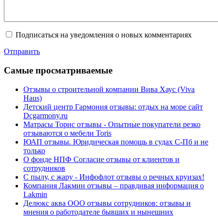
Подписаться на уведомления о новых комментариях
Отправить
Cамые просматриваемые
Отзывы о строительной компании Вива Хаус (Viva
Haus)
Детский центр Гармония отзывы: отдых на море сайт
Dcgarmony.ru
Матрасы Торис отзывы - Опытные покупатели резко
отзываются о мебели Toris
ЮАП отзывы. Юридическая помощь в судах С-Пб и не
только
О фонде НПФ Согласие отзывы от клиентов и
сотрудников
С пылу, с жару - Инфофлот отзывы о речных круизах!
Компания Лакмин отзывы – правдивая информация о
Lakmin
Делюкс аква ООО отзывы сотрудников: отзывы и
мнения о работодателе бывших и нынешних