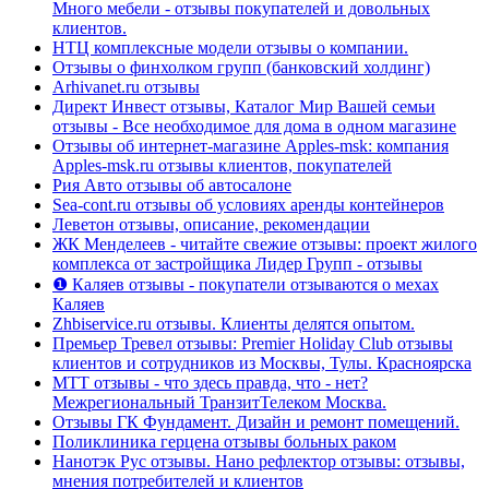
Много мебели - отзывы покупателей и довольных
клиентов.
НТЦ комплексные модели отзывы о компании.
Отзывы о финхолком групп (банковский холдинг)
Arhivanet.ru отзывы
Директ Инвест отзывы, Каталог Мир Вашей семьи
отзывы - Все необходимое для дома в одном магазине
Отзывы об интернет-магазине Apples-msk: компания
Apples-msk.ru отзывы клиентов, покупателей
Рия Авто отзывы об автосалоне
Sea-cont.ru отзывы об условиях аренды контейнеров
Леветон отзывы, описание, рекомендации
ЖК Менделеев - читайте свежие отзывы: проект жилого
комплекса от застройщика Лидер Групп - отзывы
❶ Каляев отзывы - покупатели отзываются о мехах
Каляев
Zhbiservice.ru отзывы. Клиенты делятся опытом.
Премьер Тревел отзывы: Premier Holiday Club отзывы
клиентов и сотрудников из Москвы, Тулы. Красноярска
МТТ отзывы - что здесь правда, что - нет?
Межрегиональный ТранзитТелеком Москва.
Отзывы ГК Фундамент. Дизайн и ремонт помещений.
Поликлиника герцена отзывы больных раком
Нанотэк Рус отзывы. Нано рефлектор отзывы: отзывы,
мнения потребителей и клиентов