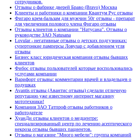
сотрудников.
Отзывы о фабрике дверей Браво (Bravo) Москва
Клиенты и работники о компании Квантум Рус отзывы
Фигаро крем-бальзам для мужчин 50г отзывы - препарат
для увеличения полового члена Фигаро отзывы
Отзывы клиентов о компании "Натусана". Отзывы о
руководстве ЗАО Natusana
Lovular - негативные отзывы о детских подгузниках:
супертонкие памперсы Ловулар с добавлением угля
отзывы
Бизнес класс юридическая компания отзывы бывших
клиентов
Фибос отзывы пользователей которые воспользовались
услугами компании
Варифорт отзывы: комментарии врачей и владельцев о
подушках
Avantis отзывы (Авантис отзывы) сделали отличную
репутацию уже известному интернет магазину
мототехники!
Компания ЗАО Татпроф отзывы работников о
работодателе
ХуанДи отзывы клиентов о медцентре:
специализированный центр по лечению асептического
некроза отзывы бывших пациентов.
Отзывы о магазине "Много мебели": группа компаний