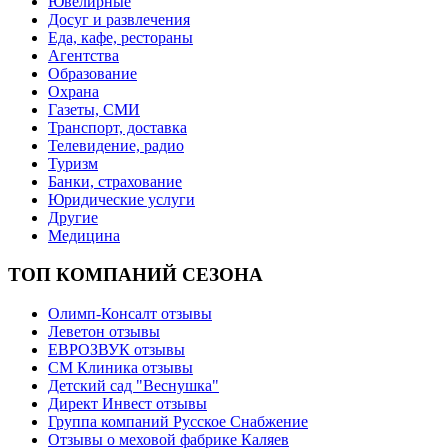
Ювелирные
Досуг и развлечения
Еда, кафе, рестораны
Агентства
Образование
Охрана
Газеты, СМИ
Транспорт, доставка
Телевидение, радио
Туризм
Банки, страхование
Юридические услуги
Другие
Медицина
ТОП КОМПАНИЙ СЕЗОНА
Олимп-Консалт отзывы
Леветон отзывы
ЕВРОЗВУК отзывы
СМ Клиника отзывы
Детский сад "Веснушка"
Директ Инвест отзывы
Группа компаний Русское Снабжение
Отзывы о меховой фабрике Каляев