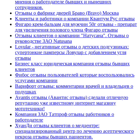
мнения о работодателе бывших и нынешних
сотрудников.
Отзывы о фабрике дверей Браво (Bravo) Москва
Клиенты и работники о компании Квантум Рус отзывы
Фигаро крем-бальзам для мужчин 50г отзывы - препарат
для увеличения полового члена Фигаро отзывы
Отзывы клиентов о компании "Натусана". Отзывы о
руководстве ЗАО Natusana
Lovular - негативные отзывы о детских подгузниках:
супертонкие памперсы Ловулар с добавлением угля
отзывы
Бизнес класс юридическая компания отзывы бывших
клиентов
Фибос отзывы пользователей которые воспользовались
услугами компании
Варифорт отзывы: комментарии врачей и владельцев о
подушках
Avantis отзывы (Авантис отзывы) сделали отличную
репутацию уже известному интернет магазину
мототехники!
Компания ЗАО Татпроф отзывы работников о
работодателе
ХуанДи отзывы клиентов о медцентре:
специализированный центр по лечению асептического
некроза отзывы бывших пациентов.