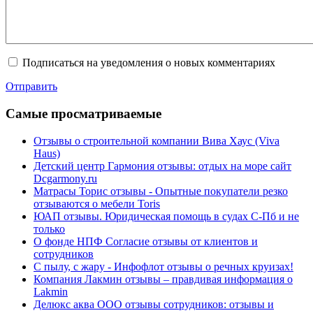
Подписаться на уведомления о новых комментариях
Отправить
Cамые просматриваемые
Отзывы о строительной компании Вива Хаус (Viva
Haus)
Детский центр Гармония отзывы: отдых на море сайт
Dcgarmony.ru
Матрасы Торис отзывы - Опытные покупатели резко
отзываются о мебели Toris
ЮАП отзывы. Юридическая помощь в судах С-Пб и не
только
О фонде НПФ Согласие отзывы от клиентов и
сотрудников
С пылу, с жару - Инфофлот отзывы о речных круизах!
Компания Лакмин отзывы – правдивая информация о
Lakmin
Делюкс аква ООО отзывы сотрудников: отзывы и