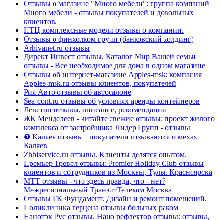
Отзывы о магазине "Много мебели": группа компаний
Много мебели - отзывы покупателей и довольных
клиентов.
НТЦ комплексные модели отзывы о компании.
Отзывы о финхолком групп (банковский холдинг)
Arhivanet.ru отзывы
Директ Инвест отзывы, Каталог Мир Вашей семьи
отзывы - Все необходимое для дома в одном магазине
Отзывы об интернет-магазине Apples-msk: компания
Apples-msk.ru отзывы клиентов, покупателей
Рия Авто отзывы об автосалоне
Sea-cont.ru отзывы об условиях аренды контейнеров
Леветон отзывы, описание, рекомендации
ЖК Менделеев - читайте свежие отзывы: проект жилого
комплекса от застройщика Лидер Групп - отзывы
❶ Каляев отзывы - покупатели отзываются о мехах
Каляев
Zhbiservice.ru отзывы. Клиенты делятся опытом.
Премьер Тревел отзывы: Premier Holiday Club отзывы
клиентов и сотрудников из Москвы, Тулы. Красноярска
МТТ отзывы - что здесь правда, что - нет?
Межрегиональный ТранзитТелеком Москва.
Отзывы ГК Фундамент. Дизайн и ремонт помещений.
Поликлиника герцена отзывы больных раком
Нанотэк Рус отзывы. Нано рефлектор отзывы: отзывы,