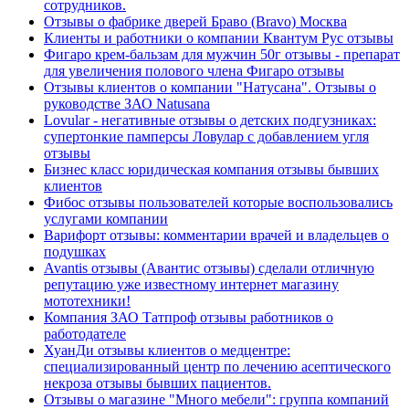
сотрудников.
Отзывы о фабрике дверей Браво (Bravo) Москва
Клиенты и работники о компании Квантум Рус отзывы
Фигаро крем-бальзам для мужчин 50г отзывы - препарат
для увеличения полового члена Фигаро отзывы
Отзывы клиентов о компании "Натусана". Отзывы о
руководстве ЗАО Natusana
Lovular - негативные отзывы о детских подгузниках:
супертонкие памперсы Ловулар с добавлением угля
отзывы
Бизнес класс юридическая компания отзывы бывших
клиентов
Фибос отзывы пользователей которые воспользовались
услугами компании
Варифорт отзывы: комментарии врачей и владельцев о
подушках
Avantis отзывы (Авантис отзывы) сделали отличную
репутацию уже известному интернет магазину
мототехники!
Компания ЗАО Татпроф отзывы работников о
работодателе
ХуанДи отзывы клиентов о медцентре:
специализированный центр по лечению асептического
некроза отзывы бывших пациентов.
Отзывы о магазине "Много мебели": группа компаний