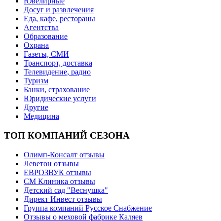
Ювелирные
Досуг и развлечения
Еда, кафе, рестораны
Агентства
Образование
Охрана
Газеты, СМИ
Транспорт, доставка
Телевидение, радио
Туризм
Банки, страхование
Юридические услуги
Другие
Медицина
ТОП КОМПАНИЙ СЕЗОНА
Олимп-Консалт отзывы
Леветон отзывы
ЕВРОЗВУК отзывы
СМ Клиника отзывы
Детский сад "Веснушка"
Директ Инвест отзывы
Группа компаний Русское Снабжение
Отзывы о меховой фабрике Каляев