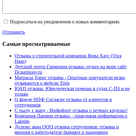
Подписаться на уведомления о новых комментариях
Отправить
Cамые просматриваемые
Отзывы о строительной компании Вива Хаус (Viva
Haus)
Детский центр Гармония отзывы: отдых на море сайт
Dcgarmony.ru
Матрасы Торис отзывы - Опытные покупатели резко
отзываются о мебели Toris
ЮАП отзывы. Юридическая помощь в судах С-Пб и не
только
О фонде НПФ Согласие отзывы от клиентов и
сотрудников
С пылу, с жару - Инфофлот отзывы о речных круизах!
Компания Лакмин отзывы – правдивая информация о
Lakmin
Делюкс аква ООО отзывы сотрудников: отзывы и
мнения о работодателе бывших и нынешних