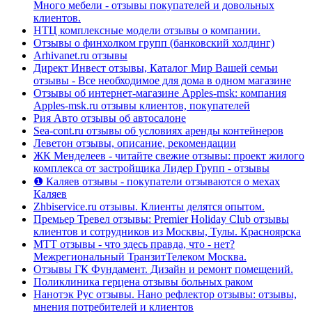
Много мебели - отзывы покупателей и довольных
клиентов.
НТЦ комплексные модели отзывы о компании.
Отзывы о финхолком групп (банковский холдинг)
Arhivanet.ru отзывы
Директ Инвест отзывы, Каталог Мир Вашей семьи
отзывы - Все необходимое для дома в одном магазине
Отзывы об интернет-магазине Apples-msk: компания
Apples-msk.ru отзывы клиентов, покупателей
Рия Авто отзывы об автосалоне
Sea-cont.ru отзывы об условиях аренды контейнеров
Леветон отзывы, описание, рекомендации
ЖК Менделеев - читайте свежие отзывы: проект жилого
комплекса от застройщика Лидер Групп - отзывы
❶ Каляев отзывы - покупатели отзываются о мехах
Каляев
Zhbiservice.ru отзывы. Клиенты делятся опытом.
Премьер Тревел отзывы: Premier Holiday Club отзывы
клиентов и сотрудников из Москвы, Тулы. Красноярска
МТТ отзывы - что здесь правда, что - нет?
Межрегиональный ТранзитТелеком Москва.
Отзывы ГК Фундамент. Дизайн и ремонт помещений.
Поликлиника герцена отзывы больных раком
Нанотэк Рус отзывы. Нано рефлектор отзывы: отзывы,
мнения потребителей и клиентов