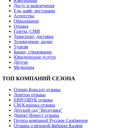
Ювелирные
Досуг и развлечения
Еда, кафе, рестораны
Агентства
Образование
Охрана
Газеты, СМИ
Транспорт, доставка
Телевидение, радио
Туризм
Банки, страхование
Юридические услуги
Другие
Медицина
ТОП КОМПАНИЙ СЕЗОНА
Олимп-Консалт отзывы
Леветон отзывы
ЕВРОЗВУК отзывы
СМ Клиника отзывы
Детский сад "Веснушка"
Директ Инвест отзывы
Группа компаний Русское Снабжение
Отзывы о меховой фабрике Каляев