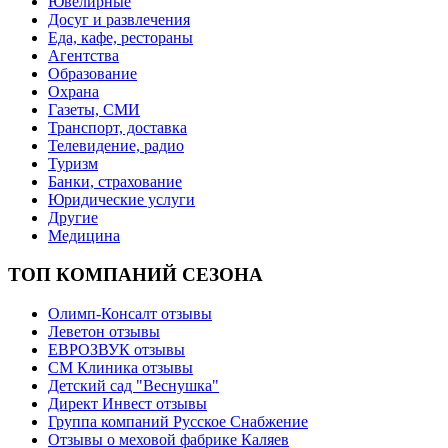
Ювелирные
Досуг и развлечения
Еда, кафе, рестораны
Агентства
Образование
Охрана
Газеты, СМИ
Транспорт, доставка
Телевидение, радио
Туризм
Банки, страхование
Юридические услуги
Другие
Медицина
ТОП КОМПАНИЙ СЕЗОНА
Олимп-Консалт отзывы
Леветон отзывы
ЕВРОЗВУК отзывы
СМ Клиника отзывы
Детский сад "Веснушка"
Директ Инвест отзывы
Группа компаний Русское Снабжение
Отзывы о меховой фабрике Каляев