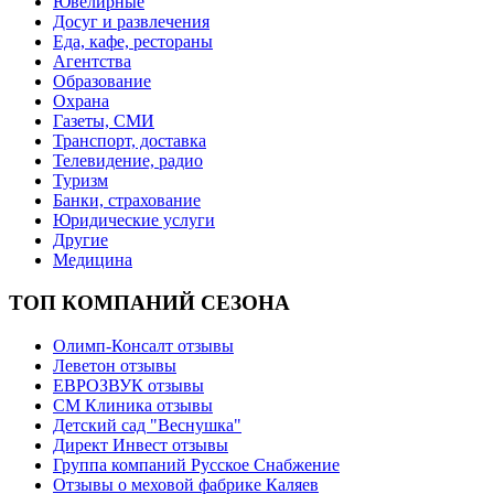
Ювелирные
Досуг и развлечения
Еда, кафе, рестораны
Агентства
Образование
Охрана
Газеты, СМИ
Транспорт, доставка
Телевидение, радио
Туризм
Банки, страхование
Юридические услуги
Другие
Медицина
ТОП КОМПАНИЙ СЕЗОНА
Олимп-Консалт отзывы
Леветон отзывы
ЕВРОЗВУК отзывы
СМ Клиника отзывы
Детский сад "Веснушка"
Директ Инвест отзывы
Группа компаний Русское Снабжение
Отзывы о меховой фабрике Каляев