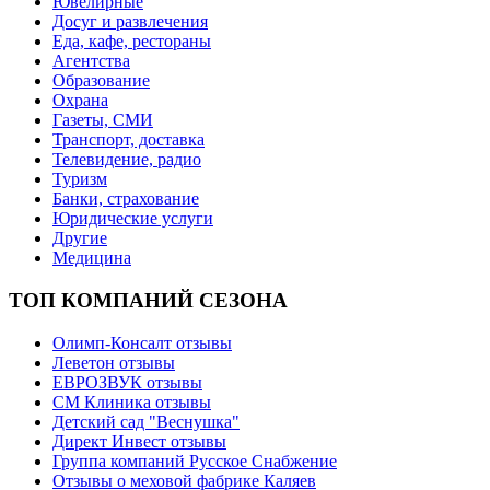
Ювелирные
Досуг и развлечения
Еда, кафе, рестораны
Агентства
Образование
Охрана
Газеты, СМИ
Транспорт, доставка
Телевидение, радио
Туризм
Банки, страхование
Юридические услуги
Другие
Медицина
ТОП КОМПАНИЙ СЕЗОНА
Олимп-Консалт отзывы
Леветон отзывы
ЕВРОЗВУК отзывы
СМ Клиника отзывы
Детский сад "Веснушка"
Директ Инвест отзывы
Группа компаний Русское Снабжение
Отзывы о меховой фабрике Каляев