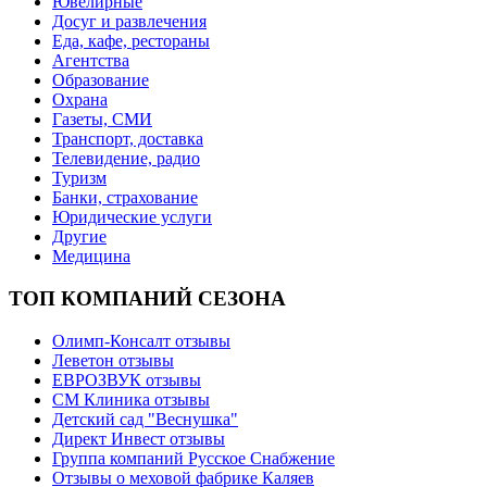
Ювелирные
Досуг и развлечения
Еда, кафе, рестораны
Агентства
Образование
Охрана
Газеты, СМИ
Транспорт, доставка
Телевидение, радио
Туризм
Банки, страхование
Юридические услуги
Другие
Медицина
ТОП КОМПАНИЙ СЕЗОНА
Олимп-Консалт отзывы
Леветон отзывы
ЕВРОЗВУК отзывы
СМ Клиника отзывы
Детский сад "Веснушка"
Директ Инвест отзывы
Группа компаний Русское Снабжение
Отзывы о меховой фабрике Каляев