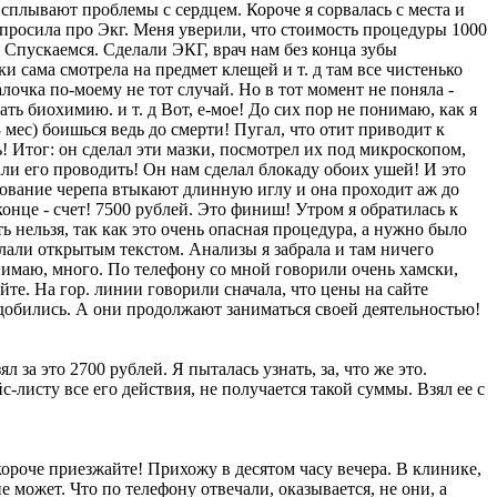
сплывают проблемы с сердцем. Короче я сорвалась с места и
, спросила про Экг. Меня уверили, что стоимость процедуры 1000
. Спускаемся. Сделали ЭКГ, врач нам без конца зубы
ки сама смотрела на предмет клещей и т. д там все чистенько
алочка по-моему не тот случай. Но в тот момент не поняла -
ать биохимию. и т. д Вот, е-мое! До сих пор не понимаю, как я
 мес) боишься ведь до смерти! Пугал, что отит приводит к
ь! Итог: он сделал эти мазки, посмотрел их под микроскопом,
и его проводить! Он нам сделал блокаду обоих ушей! И это
основание черепа втыкают длинную иглу и она проходит аж до
онце - счет! 7500 рублей. Это финиш! Утром я обратилась к
ть нельзя, так как это очень опасная процедура, а нужно было
лали открытым текстом. Анализы я забрала и там ничего
онимаю, много. По телефону со мной говорили очень хамски,
йте. На гор. линии говорили сначала, что цены на сайте
е добились. А они продолжают заниматься своей деятельностью!
 за это 2700 рублей. Я пыталась узнать, за, что же это.
с-листу все его действия, не получается такой суммы. Взял ее с
короче приезжайте! Прихожу в десятом часу вечера. В клинике,
не может. Что по телефону отвечали, оказывается, не они, а