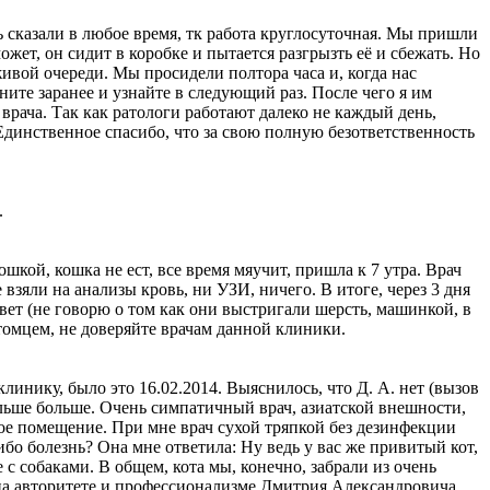
ь сказали в любое время, тк работа круглосуточная. Мы пришли
может, он сидит в коробке и пытается разгрызть её и сбежать. Но
 живой очереди. Мы просидели полтора часа и, когда нас
ните заранее и узнайте в следующий раз. После чего я им
 врача. Так как ратологи работают далеко не каждый день,
 Единственное спасибо, что за свою полную безответственно
сть
.
кой, кошка не ест, все время мяучит, пришла к 7 утра. Врач
е взяли на анализы кровь, ни УЗИ, ничего. В итоге, через 3 дня
вет (не говорю о том как они выстригали шерсть, машинкой, в
томцем, не доверяйте врачам данной клиники.
инику, было это 16.02.2014. Выяснилось, что Д. А. нет (вызов
альше больше. Очень симпатичный врач, азиатской внешности,
шное помещение. При мне врач сухой тряпкой без дезинфекции
ибо болезнь? Она мне ответила: Ну ведь у вас же привитый кот,
 с собаками. В общем, кота мы, конечно, забрали из очень
на авторитете и профессионализм
е Дмитрия Александровича,