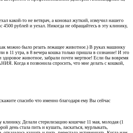
хал какой-то не ветврач, а коновал жуткий, измучил нашего
ас 4500 рублей и уехал. Никогда не обращайтесь в эту клинику,
, как можно было резать лежащее животное.) В руках машинку
оли в 11 утра, в 8 вечера кошка только пришла в сознание! И это
 здоровое животное, забрали почти мертвое! Если бы вовремя
ИЯ. Когда я позвонила спросить, что мне делать с кошкой,
и скажите спасибо что именно благодаря ему Вы сейчас
у клинику. Делали стерилизацию кошечке 11 мая, молодая (1
рой день стала пить и кушать, ласкаться, мурлыкать,
, отказалось кушать и пить, перестала активничать. Когда нам