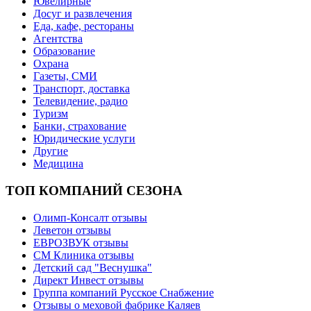
Ювелирные
Досуг и развлечения
Еда, кафе, рестораны
Агентства
Образование
Охрана
Газеты, СМИ
Транспорт, доставка
Телевидение, радио
Туризм
Банки, страхование
Юридические услуги
Другие
Медицина
ТОП КОМПАНИЙ СЕЗОНА
Олимп-Консалт отзывы
Леветон отзывы
ЕВРОЗВУК отзывы
СМ Клиника отзывы
Детский сад "Веснушка"
Директ Инвест отзывы
Группа компаний Русское Снабжение
Отзывы о меховой фабрике Каляев