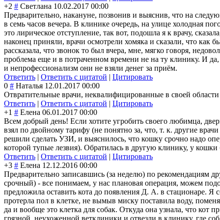
+2
#
Светлана
10.02.2017 00:00
Предварительно, накануне, позвонив и выяснив, что на следую
в семь часов вечера. В клинике очередь, на улице холодная пого
это лирическое отступление, так вот, подошла я к врачу, сказал
наконец приняли, врачи осмотрели хомяка и сказали, что как б
рассказала, что звонок то был вчера, мне, мягко говоря, недов
проблема еще и в потраченном времени не на ту клинику. И да
и непрофессионали
зм они не взяли денег за приём.
Ответить
|
Ответить с цитатой
|
Цитировать
0
#
Наталья
12.01.2017 00:00
Отвратительные врачи, неквалифицирова
нные в своей области
Ответить
|
Ответить с цитатой
|
Цитировать
+1
#
Елена
06.01.2017 00:00
Всем добрый день! Если хотите угробить своего любимца, двер
взял по двойному тарифу (не понятно за, что, т. к. другие врач
решили сделать УЗИ, и выяснилось, что кошку срочно надо опер
которой тупые лезвия). Обратилась в другую клинику, у кошки
Ответить
|
Ответить с цитатой
|
Цитировать
+3
#
Елена
12.12.2016 00:00
Предварительно записавшись (за неделю) по рекомендациям дру
срочный) - все понимаем, у нас плановая операция, можем под
предложила оставить кота до появления Д. А. в стационаре. Я 
протерла пол в клетке, не вымыв миску поставила воду, поменя
да и вообще это клетка для собак. Откуда она узнала, что кот 
грязной, неухоженной ветклиники и отвезли в клинику, где с