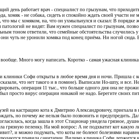
щий день работает врач - специалист по грызунам, что приходит
да, хомяк - не собака, сидеть и спокойно ждать своей участи не 
а, что мы с хомяком, на, что он ухмыльнулся и сказал: В порядке
ы патологий не видят: Вам нужен специалист по грызунам, позво
ольным тоном ответили, что семейные обстоятельства случились у
, они чуть не уронили хомяка под конец приёма. Ни ногой сюда.
 вообще. Много могу написать. Коротко - самая ужасная клиника
и клиники Софи открыты в любое время дня и ночи. Пришла с кош
и сказали, что нет такого и в помине). Выписали Но-шпу, и все. Н
ировать, операция 11 тыс., что больше одного дня она не прожи
 был просто вирус операции никакой не надо. Берегите своих пи
зей на кастрацию кота к Дмитрию Александровичу, приехала в кл
ождать, но почему же нельзя было позвонить и предупредить. Д
согласилась, когда зашла в этот Стационар увидела грязное, ду
ла грязную пеленку. На мой вопрос: А не подхватит кот какую л
привит?, и можно подумать, что коты не болеют болезнями наравне
облюдаются правила санитарии. Видимо клиника Софи держится 