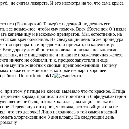
б., не считая лекарств. И это несмотря на то, что сама крыса
оего пса (Еркширский Терьер) с надеждой подлечить его
елать все возможное, чтобы ему помочь. Врач (Костенюк О.) взяла
ать капельницу и несколько препаратов. Мы, естественно, на
рется как врач объяснила. На следующий день та же процедура
ножество препаратов и предложили приехать на капельницу
ет. Всю дорогу домой он только лежал и визжал невыносимо.
ек легких, а не пищеварение и никак не поджелудочная железа
чти ничего не обещали, т. к. процесс запустили и еще
ачей не мучить животных своими предположениями
. Почему
омых также есть животные, которые им дарят хорошее
ей работы. Почта:
krotenok17
yandex.ru
.
, при этом у птицы из клоаки вылезало что-то красное. Птица
т перемены корма), прописали антибиотики и бифидумбактерин
 улучшения не было, птица хохлилась, вытащила перья из
сное. Перевернув интернет, я поняла, что это яйцо и она не
нял, что это девочка! Яйцо находилось в той самой красной
 промыть хлоргекседином 3 дня клоаку. На следующий день
промолчу.