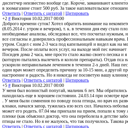
диспетчер неизвестно вообще где. Короче, заманивают клиентов
в зоомагазине стоит 500 руб. За такое наплевательское отношен
Ответить
|
Ответить с цитатой
|
Цитировать
+2
#
Виктория
10.02.2017 00:00
Доброго времени суток! Хотел обратить внимание на некомпет
(8.05.2014 г. утром и вечером), т. к. в течении дня ему стало 
необходимые анализы, обследовал все, что посчитал нужным, но
все согласны и доверились профессиональны
м навыкам врача. 
утром. Сидел с ним 2-3 часа под капельницей и видел как на м
вечером. После оплаты всех услуг, на выходе мой пес начинает
Посидев дома 2 часа, мне просто стало жалко своего песика и 
(которую пытались вылечить и кололи препараты). Отдав пса на
ускорили неправильным лечением в течении 2-х дней. Наш пес
один врач может определить причину за 10-15 мин, а другой п
настроение и радость. Но я никогда не посоветую вашу клинику
Ответить
|
Ответить с цитатой
|
Цитировать
+5
#
Виктория
10.02.2017 00:00
У меня был волнистый попугай, мальчик 6 лет. Мы обратились 
находилась еще в хорошем состоянии. 24.03.14 при осмотре 
. У меня были сомнения по поводу пола птицы, но врач их разв
клоаки, начался запор, тужилась изо всех сил. Началось небольш
может его родить. 07.04 мы приехали на прием, попали к тому 
пленке (как объяснил доктор, что она переболела в детстве за
птицы не стало. Но я не жалуюсь, что так получилось. Такова 
Ответить
|
Ответить с цитатой
|
Цитировать