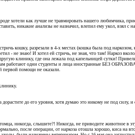
вроде хотели как лучше не травмировать нашего любимчика, прие
ставить, никакие анализы не назначил, влепил ему укол, взял с н
стричь кошку, разрезали в 4-х местах (кошка была под наркозом
етил - не знаю! И хотел ей стричь, не зная, что там! Наркоз вкол
ругую клинику, где она лежала под капельницей сутки! Привели
Там работают одни студенты и лица иностранные БЕЗ ОБРАЗОВАН
ой первой помощи не оказали.
клинику.
а дорастите до его уровня, хотя думаю это никому не под силу, 
томца, никогда, слышите?! Никогда, не приводите животное в эт
ормально, после операции, от наркоза отошла хорошо, киса на вто
а уколы, были назначены ветеринаром. Но с 16 мая она загрустила