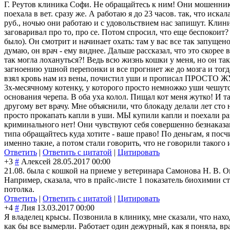
Г. Реутов клиника Софи. Не обращайтесь к ним! Они мошенники
поехала в вет. сразу же. А работаю я до 23 часов. так, что ис
руб., ночью они работаю и с удовольствием нас запишут. Клини
заговаривал про то, про се. Потом спросил, что еще беспокоит?
было). Он смотрит и начинает охать: там у вас все так запущено
думаю, он врач - ему виднее. Дальше рассказал, что это скорее 
так могла лохануться?! Ведь всю жизнь кошки у меня, но он так
загноению ушной перепонки и все прогниет же до мозга и тогда 
взял кровь нам из вены, почистил уши и прописал ПРОСТО ЖУТ
3х-месячному котенку, у которого просто немножко уши чешутся
основания черепа. В оба уха колол. Пищал кот меня жутко! И т
другому вет врачу. Мне объяснили, что блокаду делали лет сто н
просто прокапать капли в уши. МЫ купили капли и поехали раз
криминального нет! Они чувствуют себя совершенно безнаказан
типа обращайтесь куда хотите - ваше право! По деньгам, я посч
именно такие, а потом стали говорить, что не говорили таког
Ответить
|
Ответить с цитатой
|
Цитировать
+3
#
Алексей
28.05.2017 00:00
21.08. была с кошкой на приеме у ветеринара Самонова Н. В. Он 
Например, сказала, что в прайс-листе 1 показатель биохимии ст
потолка.
Ответить
|
Ответить с цитатой
|
Цитировать
+4
#
Лия
13.03.2017 00:00
Я владелец крысы. Позвонила в клинику, мне сказали, что нахо
как бы все вымерли. Работает один дежурный, как я поняла, врач