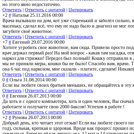
но этого явно недостаточно.
Ответить
|
Ответить с цитатой
|
Цитировать
+2
#
Наталья
25.11.2016 00:00
Врача вызывали на дом, кот уже старенький и заболел сильно, 
масеньку, сделал всё, что ему не надо было и диагноз не мог по
загубите своё животное.
Ответить
|
Ответить с цитатой
|
Цитировать
+7
#
Евгений
29.07.2016 00:00
Хотите угробить свое животное, вам сюда. Привели просто под
врач держал первый раз! На мой вопрос - какая там насадка, отв
наркоз для стрижки! Передоз был полный! Кошку отправили в д
мы не приняли меры, кошки бы не было! Спасибо вам, врачи. 
она 6 час под наркозом, мне сказали - платите, сделаем! Никак
Ответить
|
Ответить с цитатой
|
Цитировать
0
#
Ольга
31.08.2014 00:00
Если вы любите своих братьев меньших, не обращайтесь в эту 
Ответить
|
Ответить с цитатой
|
Цитировать
0
#
Евгения
26.07.2013 00:00
Да хоть и с одного компьютера, хоть и один человек, Вы сначал
работаете и получаете свои 2000 баксов! Успехов в работе !
Ответить
|
Ответить с цитатой
|
Цитировать
+2
#
Рунова
26.07.2013 00:00
Добрый день, кто читает этот отзыв! Если вы любите своего пи
год), сильная, крепкая и здоровая. Вроде как процесс прошел н
умываться. Берегли её как зеницу ока. 12 мая и 14 привозили н