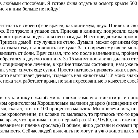
 любыми способами. Я готова была отдать за осмотр крысы 500 ру
ие я к ним больше не пойду!
ентност
ь в своей сфере врачей, как минимум, двух. Привезли св
плохо. Его трясло и упадок сил. Приехав в клинику, попросили сд
 вот причина недуга для него загадка. И тут предложила прокап
Приехав домой, псу лучше не стало. Думали, может организм бо
оих глазах ему становилось все хуже. За это время ему ввели м
 визжать от боли. Врач сказал, что это после капельницы, пройд
я обратился в другую клинику. За 15 минут поставили диагноз от
 стационарное лечение, в крайне тяжелом состоянии, нам уже по
ик умер, спустя еще сутки. Просто пытаюсь призвать таких вр
росто вытягивает деньги, издеваясь над животным?! У моих знак
, пока там работают врачи, не заинтересованны
е в качестве сво
в эту клинику с жалобами на плохое самочувствие птицы и понос
врачом орнитологом Хорошиловым выявили диарею (несварение о
еял, сказал, что это 100 процентов мальчик. Мы пролечились, но
ое кровотечение, из клоаки то вылезало, то пряталось что-то кра
же врачу, что принимал нас в первый раз. И о, ЧУДО, он тоже по
болеванием и пленка срослась) В общем, яйцо достали и сказали
реальность. Сейчас людей вылечить не могут, а уж о животных я 