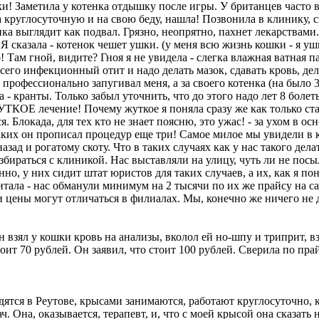
! Заметила у котенка отдышку после игры. У британцев часто в
кала круглосуточную и на свою беду, нашла! Позвонила в клинику
ка выглядит как подвал. Грязно, неопрятно, пахнет лекарствами
 Я сказала - котенок чешет ушки. (у меня всю жизнь кошки - я уш
! Там гной, видите? Гноя я не увидела - слегка влажная ватная п
всего инфекционный отит и надо делать мазок, сдавать кровь, дел
 профессионально запугивал меня, а за своего котенка (на было 3
- кранты. Только забыл уточнить, что до этого надо лет 8 болет
КОЕ лечение! Почему жуткое я поняла сразу же как только стал
. Блокада, для тех кто не знает поясню, это ужас! - за ухом в 
аких он прописал процедур еще три! Самое милое мы увидели в к
азад и рогатому скоту. Что в таких случаях как у нас такого дела
бираться с клиникой. Нас выставляли на улицу, чуть ли не посы
но, у них сидит штат юристов для таких случаев, а их, как я п
итала - нас обманули минимум на 2 тысячи по их же прайсу на са
о и цены могут отличаться в филиалах. Мы, конечно же ничего н
взял у кошки кровь на анализы, вколол ей но-шпу и триприт, взял
оит 70 рублей. Он заявил, что стоит 100 рублей. Сверила по прай
дятся в Реутове, крысами занимаются, работают круглосуточно, 
. Она, оказывается, терапевт, и, что с моей крысой она сказать 