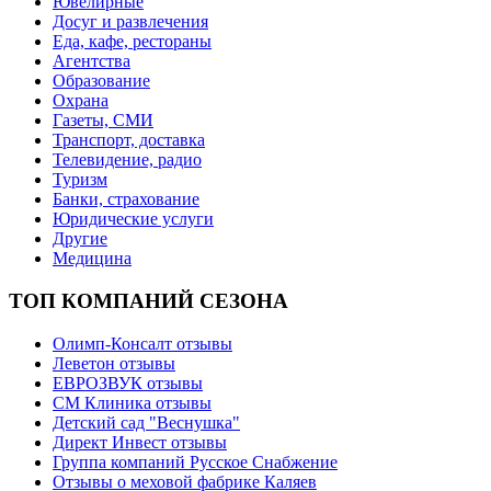
Ювелирные
Досуг и развлечения
Еда, кафе, рестораны
Агентства
Образование
Охрана
Газеты, СМИ
Транспорт, доставка
Телевидение, радио
Туризм
Банки, страхование
Юридические услуги
Другие
Медицина
ТОП КОМПАНИЙ СЕЗОНА
Олимп-Консалт отзывы
Леветон отзывы
ЕВРОЗВУК отзывы
СМ Клиника отзывы
Детский сад "Веснушка"
Директ Инвест отзывы
Группа компаний Русское Снабжение
Отзывы о меховой фабрике Каляев