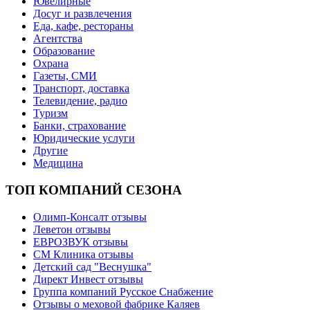
Ювелирные
Досуг и развлечения
Еда, кафе, рестораны
Агентства
Образование
Охрана
Газеты, СМИ
Транспорт, доставка
Телевидение, радио
Туризм
Банки, страхование
Юридические услуги
Другие
Медицина
ТОП КОМПАНИЙ СЕЗОНА
Олимп-Консалт отзывы
Леветон отзывы
ЕВРОЗВУК отзывы
СМ Клиника отзывы
Детский сад "Веснушка"
Директ Инвест отзывы
Группа компаний Русское Снабжение
Отзывы о меховой фабрике Каляев