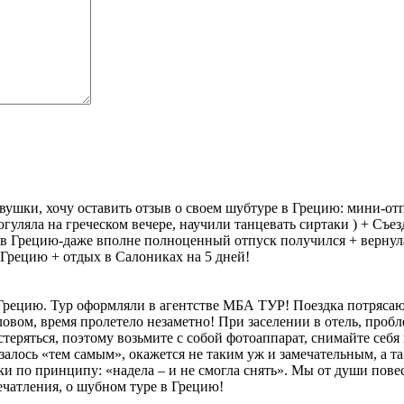
девушки, хочу оставить отзыв о своем шубтуре в Грецию: мини-от
огуляла на греческом вечере, научили танцевать сиртаки ) + Съе
р в Грецию-даже вполне полноценный отпуск получился + вернул
 Грецию + отдых в Салониках на 5 дней!
Грецию. Тур оформляли в агентстве МБА ТУР! Поездка потрясаю
овом, время пролетело незаметно! При заселении в отель, пробл
теряться, поэтому возьмите с собой фотоаппарат, снимайте себя
азалось «тем самым», окажется не таким уж и замечательным, а т
и по принципу: «надела – и не смогла снять». Мы от души пове
чатления, о шубном туре в Грецию!