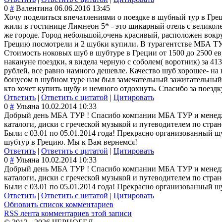
0
#
Валентина
06.06.2016 13:45
Хочу поделиться впечатлениями о поездке в шубный тур в Грец
жили в гостинице Лимнеон 5* - это шикарный отель с великоле
же городе. Город небольшой,очень красивый, расположен вокру
Грецию посмотрели и 2 шубки купили. В турагентстве МБА ТУР
Стоимость ноковых шуб в шубтуре в Греции от 1500 до 2500 евро
накануне поездки, я видела черную с соболем( воротник) за 413
рублей, все равно намного дешевле. Качество шуб хорошее- на 
бонусом в шубном туре нам был замечательный зажигательный 
кто хочет купить шубу и немного отдохнуть. Спасибо за поездк
Ответить
|
Ответить с цитатой
|
Цитировать
0
#
Ульяна
10.02.2014 10:33
Добрый день МБА ТУР ! Спасибо компании МБА ТУР и менедже
каталоги, диски с греческой музыкой и путеводителем по стра
Были с 03.01 по 05.01.2014 года! Прекрасно организованный ш
шубтур в Грецию. Мы к Вам вернемся!
Ответить
|
Ответить с цитатой
|
Цитировать
0
#
Ульяна
10.02.2014 10:33
Добрый день МБА ТУР ! Спасибо компании МБА ТУР и менедже
каталоги, диски с греческой музыкой и путеводителем по стра
Были с 03.01 по 05.01.2014 года! Прекрасно организованный ш
Ответить
|
Ответить с цитатой
|
Цитировать
Обновить список комментариев
RSS лента комментариев этой записи