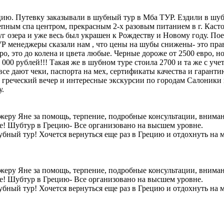
ию. Путевку заказывали в шубный тур в Мба ТУР. Ездили в шубт
пным спа центром, прекрасным 2-х разовым питанием в г. Касто
г озера и уже весь был украшен к Рождеству и Новому году. По
 менеджеры сказали нам , что цены на шубы снижены- это прав
, это до колена и цвета любые. Черные дороже от 2500 евро, но 
 000 рублей!!! Такая же в шубном туре стоила 2700 и та же с уч
все дают чеки, паспорта на мех, сертификаты качества и гарант
греческий вечер и интересные экскурсии по городам Салоники и
у.
ру Яне за помощь, терпение, подробные консультации, вниман
не! Шубтур в Грецию- Все организовано на высшем уровне.
убный тур! Хочется вернуться еще раз в Грецию и отдохнуть на
ру Яне за помощь, терпение, подробные консультации, вниман
не! Шубтур в Грецию- Все организовано на высшем уровне.
убный тур! Хочется вернуться еще раз в Грецию и отдохнуть на 