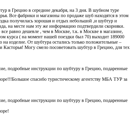
ур в Грецию в середине декабря, на 3 дня. В шубном туре
рья. Все фабрики и магазины по продаже шуб находятся в этом
ездка получилась хорошая и отдых небольшой ,и шубтур и
да, на месте нам эту же информацию подтвердили скорняки.
все равно дешевле , чем в Москве, т.к. в Москве в магазине,
етом курса ( на момент нашей поездки был 70) выходит 189000
ию на изделие. От шубтура остались только положительные –
 Касторья! Могу смело посоветовать шубтур в Грецию, для тех
ие, подробные инструкции по шубтуру в Грецию, подаренные
 море!!!Большое спасибо туристическому агентству МБА ТУР за
ие, подробные инструкции по шубтуру в Грецию, подаренные
море!