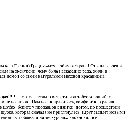
пуске в Греции) Греция –моя любимая страна! Страна героев и
здила на экскурсии, чему была несказанно рада, жили в
ась домой со своей натуральной меховой красавицей!
щая!!!!
! Нас замечательно встретили автобус хороший, с
ем не возникло. Нам все понравилось, комфортно, красиво..
 в шубах, берите у продавцов визитки, потом, по прошествии
а шубка, которая сначала не приглянулась, вдруг засияет новыми
селились, побывали на экскурсиях, вдохновились