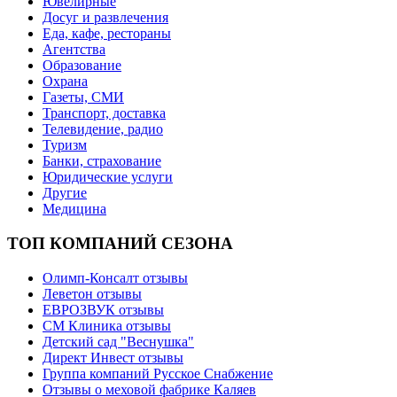
Ювелирные
Досуг и развлечения
Еда, кафе, рестораны
Агентства
Образование
Охрана
Газеты, СМИ
Транспорт, доставка
Телевидение, радио
Туризм
Банки, страхование
Юридические услуги
Другие
Медицина
ТОП КОМПАНИЙ СЕЗОНА
Олимп-Консалт отзывы
Леветон отзывы
ЕВРОЗВУК отзывы
СМ Клиника отзывы
Детский сад "Веснушка"
Директ Инвест отзывы
Группа компаний Русское Снабжение
Отзывы о меховой фабрике Каляев