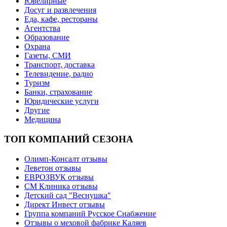
Ювелирные
Досуг и развлечения
Еда, кафе, рестораны
Агентства
Образование
Охрана
Газеты, СМИ
Транспорт, доставка
Телевидение, радио
Туризм
Банки, страхование
Юридические услуги
Другие
Медицина
ТОП КОМПАНИЙ СЕЗОНА
Олимп-Консалт отзывы
Леветон отзывы
ЕВРОЗВУК отзывы
СМ Клиника отзывы
Детский сад "Веснушка"
Директ Инвест отзывы
Группа компаний Русское Снабжение
Отзывы о меховой фабрике Каляев